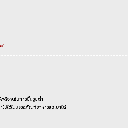
ย์
้พลังานในการขึ้นรูปต่ำ
ปใช้ในบรรจุภัณฑ์อาหารและยาได้