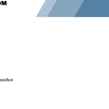
ซลเซียส